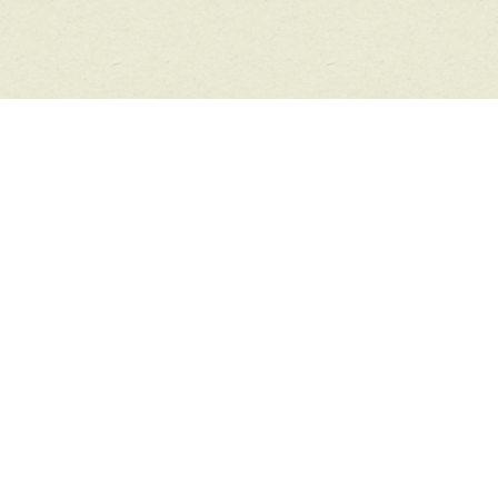
KONTAKT
Fam. Kohler, I-39056 Welschnofen, Jocherweg 3,
Südtirol - Dolomiten, Tel. +39 320 490 84 23,
info@heinzenhof.com